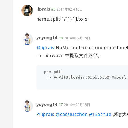
liprais
#5
2014年02月18日
name.split("/")[-1].to_s
yeyong14
#6
2014年02月18日
@
liprais
NoMethodError: undefined metho
carrierwave 中提取文件路径。
pro.pdf

 => #<PdfUploader:0xbbc5b50 @model
yeyong14
#7
2014年02月18日
@
liprais
@
cassiuschen
@
iBachue
谢谢大家的