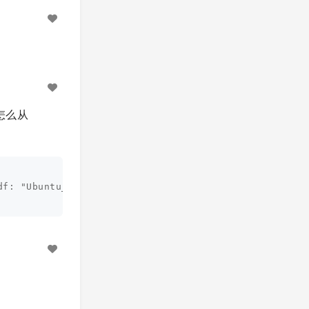
怎么从
df: "Ubuntu_MySQL.pdf", video: nil, color: nil, listt