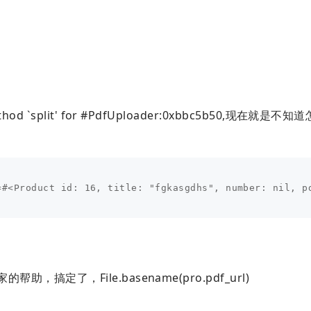
d `split' for #
PdfUploader:0xbbc5b50
,现在就是不知道
=#<Product id: 16, title: "fgkasgdhs", number: nil, p
帮助，搞定了，File.basename(pro.pdf_url)