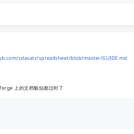
thub.com/zdavatz/spreadsheet/blob/master/GUIDE.md
ubyforge 上的文档貌似都过时了