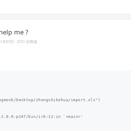
elp me ?
01月07日
· 2721 次阅读
gmonk/Desktop/zhongshikehua/import.xls")

2.0.0-p247/bin/irb:12:in `<main>'
