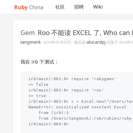
Ruby
China
社区
招聘
Wiki
Gem
Roo 不能读 EXCEL 了, Who can h
tangmonk
alucardpj
·
2014年01月07日
· 最后由
回复于
2014年
我在 irb 下测试：
irb(main):001:0> require 'rubygems'

=> false

irb(main):002:0> require 'roo'

=> true

irb(main):003:0> s = Excel.new("/Users/tan
NameError: uninitialized constant Excel

    from (irb):3

    from /Users/tangmonk/.rvm/rubies/ruby-
irb(main):004:0>
