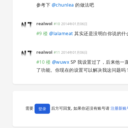
参考下
@
chunlea
的做法吧
realwol
#10
2014年01月06日
#9 楼
@
lalameat
其实还是没明白你说的什
realwol
#11
2014年01月06日
#10 楼
@
wuwx
SP 我设置过了，后来他一直
了功能。你现在的设置可以解决我这问题吗
需要
后方可回复, 如果你还没有账号请
注册新账
登录