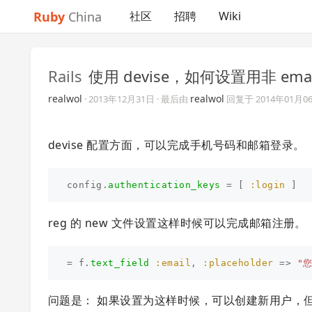
Ruby
China
社区
招聘
Wiki
Rails
使用 devise，如何设置用非 em
realwol
realwol
·
2013年12月31日
· 最后由
回复于
2014年01月0
devise 配置方面，可以完成手机号码和邮箱登录。
config
.
authentication_keys
=
[
:login
]
reg 的 new 文件设置这样时候可以完成邮箱注册。
=
f
.
text_field
:email
,
:placeholder
=>
"
问题是： 如果设置为这样时候，可以创建新用户，但是