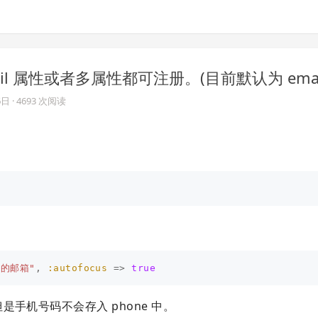
ail 属性或者多属性都可注册。(目前默认为 emai
6日
· 4693 次阅读
您的邮箱"
,
:autofocus
=>
true
手机号码不会存入 phone 中。