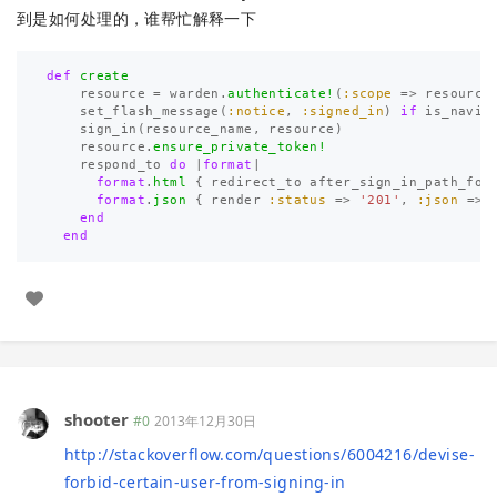
到是如何处理的，谁帮忙解释一下
def
create
resource
=
warden
.
authenticate!
(
:scope
=>
resource
set_flash_message
(
:notice
,
:signed_in
)
if
is_navig
sign_in
(
resource_name
,
resource
)
resource
.
ensure_private_token!
respond_to
do
|
format
|
format
.
html
{
redirect_to
after_sign_in_path_for
format
.
json
{
render
:status
=>
'201'
,
:json
=>
end
end
shooter
#0
2013年12月30日
http://stackoverflow.com/questions/6004216/devise-
forbid-certain-user-from-signing-in