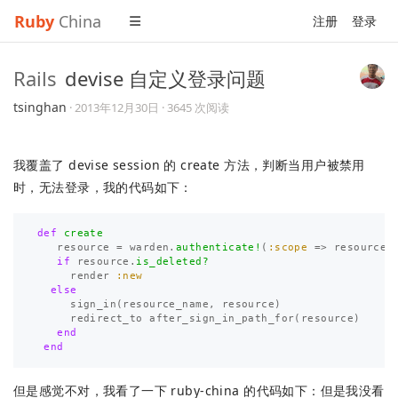
Ruby
China
注册
登录
Rails
devise 自定义登录问题
tsinghan
·
2013年12月30日
· 3645 次阅读
我覆盖了 devise session 的 create 方法，判断当用户被禁用
时，无法登录，我的代码如下：
def
create
resource
=
warden
.
authenticate!
(
:scope
=>
resource_
if
resource
.
is_deleted?
render
:new
else
sign_in
(
resource_name
,
resource
)
redirect_to
after_sign_in_path_for
(
resource
)
end
end
但是感觉不对，我看了一下 ruby-china 的代码如下：但是我没看