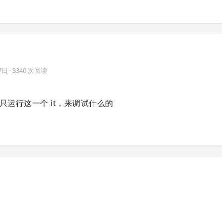
7日
· 3340 次阅读
只运行这一个 it，来调试什么的