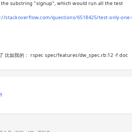
the substring "signup", which would run all the test
://stackoverflow.com/questions/6518425/test-only-one-i
 rspec spec/features/dw_spec.rb:12 -f doc
号