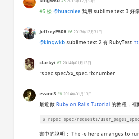
kingwkb
#5
2013年12月30日
#5 楼
@
huacnlee
我用 sublime text 
JeffreyP506
#6
2013年12月31日
@
kingwkb
sublime text 2 有 RubyTest
ht
clarkyi
#7
2014年01月13日
rspec spec/xx_spec.rb:number
evanc3
#8
2014年01月13日
最近做
Ruby on Rails Tutorial
的教程，裡
$ rspec spec/requests/user_pages_spe
書中的說明： The -e here arranges to run j