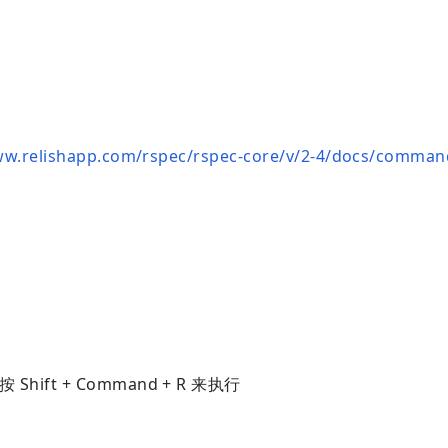
ww.relishapp.com/rspec/rspec-core/v/2-4/docs/command
按 Shift + Command + R 来执行