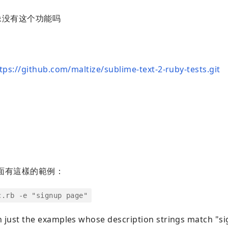
3 好像没有这个功能吗
tps://github.com/maltize/sublime-text-2-ruby-tests.git
面有這樣的範例：
c.rb -e "signup page"
ust the examples whose description strings match "s