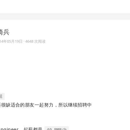
枪骑兵
014年05月19日
· 4648 次阅读
屈
还很缺适合的朋友一起努力，所以继续招聘中
engineer，起薪都是
40 RMB/h