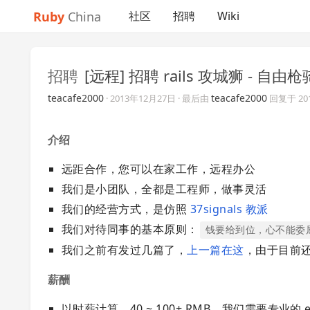
Ruby
China
社区
招聘
Wiki
招聘
[远程] 招聘 rails 攻城狮 - 自由
teacafe2000
teacafe2000
·
2013年12月27日
· 最后由
回复于
2
介绍
远距合作，您可以在家工作，远程办公
我们是小团队，全都是工程师，做事灵活
我们的经营方式，是仿照
37signals 教派
我们对待同事的基本原则：
钱要给到位，心不能委
我们之前有发过几篇了，
上一篇在这
，由于目前
薪酬
以时薪计算，40 ~ 100+ RMB，我们需要专业的 