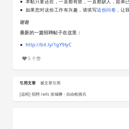
本帖只要还在，一直都有效，一直都缺人，如果
如果您对这份工作有兴趣，请填写
這份问卷
，让
谢谢
最新的一篇招聘帖子在这里：
http://bit.ly/1gY9lyC
5 个赞
引用文章
被文章引用
[远程] 招聘 rails 攻城狮 - 自由枪骑兵