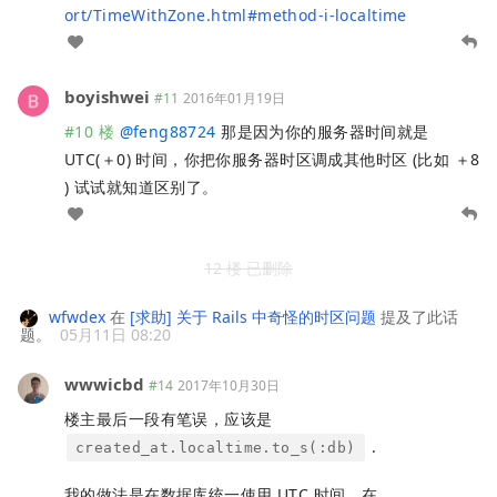
ort/TimeWithZone.html#method-i-localtime
boyishwei
#11
2016年01月19日
#10 楼
@
feng88724
那是因为你的服务器时间就是
UTC(＋0) 时间，你把你服务器时区调成其他时区 (比如 ＋8
) 试试就知道区别了。
12 楼 已删除
wfwdex
在
[求助] 关于 Rails 中奇怪的时区问题
提及了此话
题。
05月11日 08:20
wwwicbd
#14
2017年10月30日
楼主最后一段有笔误，应该是
.
created_at.localtime.to_s(:db)
我的做法是在数据库统一使用 UTC 时间，在