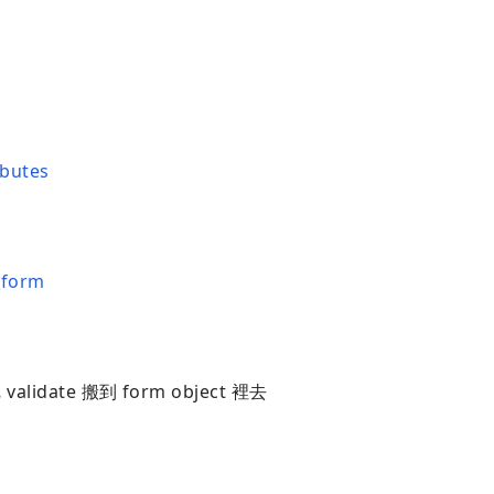
ibutes
_form
validate 搬到 form object 裡去