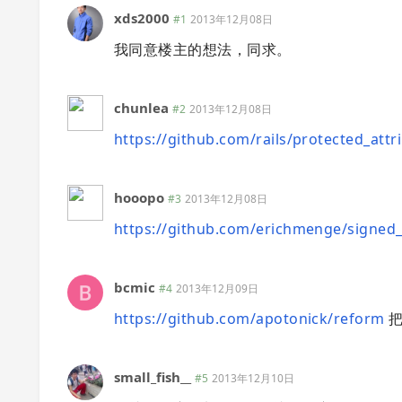
xds2000
#1
2013年12月08日
我同意楼主的想法，同求。
chunlea
#2
2013年12月08日
https://github.com/rails/protected_attr
hooopo
#3
2013年12月08日
https://github.com/erichmenge/signed
bcmic
#4
2013年12月09日
https://github.com/apotonick/reform
把 
small_fish__
#5
2013年12月10日