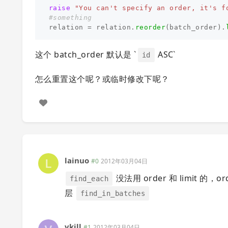
raise
"You can't specify an order, it's f
#something
relation
=
relation
.
reorder
(
batch_order
).
这个 batch_order 默认是 `
ASC`
id
怎么重置这个呢？或临时修改下呢？
lainuo
#0
2012年03月04日
没法用 order 和 limit
find_each
层
find_in_batches
vkill
#1
2012年03月04日