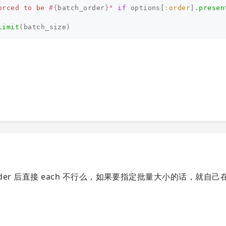
orced to be 
#{
batch_order
}
"
if
options
[
:order
].
presen
limit
(
batch_size
)
 的，order 后直接 each 不行么，如果要指定批量大小的话，就自