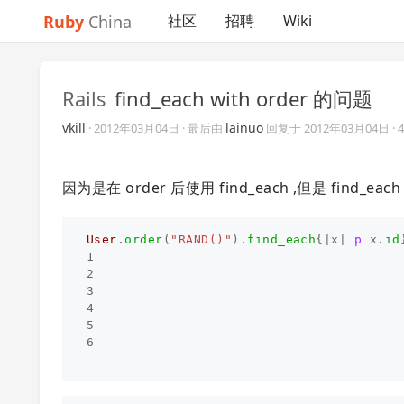
Ruby
China
社区
招聘
Wiki
Rails
find_each with order 的问题
vkill
lainuo
·
2012年03月04日
· 最后由
回复于
2012年03月04日
·
因为是在 order 后使用 find_each ,但是 fin
User
.
order
(
"RAND()"
).
find_each
{
|
x
|
p
x
.
id
1
2
3
4
5
6