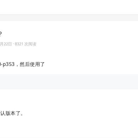
？
9月22日
· 8321 次阅读
0.0-p353，然后使用了
是默认版本了。