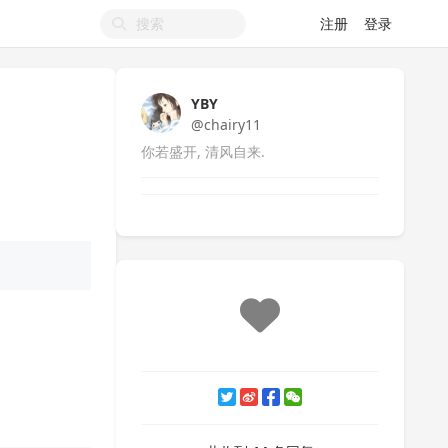
注册
登录
YBY
@chairy11
你若盛开, 清风自来.