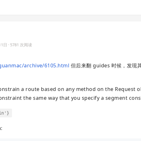
11日
· 5781 次阅读
/guanmac/archive/6105.html
但后来翻 guides 时候，发
onstrain a route based on any method on the Request ob
constraint the same way that you specify a segment cons
in'}
: