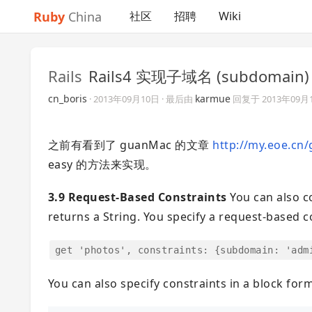
Ruby
China
社区
招聘
Wiki
Rails
Rails4 实现子域名 (subdomain)
cn_boris
karmue
·
2013年09月10日
· 最后由
回复于
2013年09月
之前有看到了 guanMac 的文章
http://my.eoe.cn
easy 的方法来实现。
3.9 Request-Based Constraints
You can also c
returns a String. You specify a request-based 
get 'photos', constraints: {subdomain: 'adm
You can also specify constraints in a block form