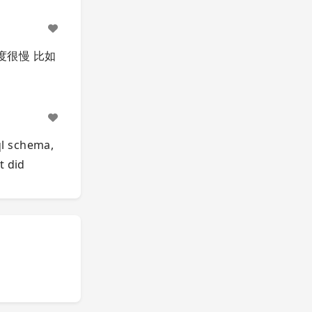
速度很慢 比如
ql schema,
t did