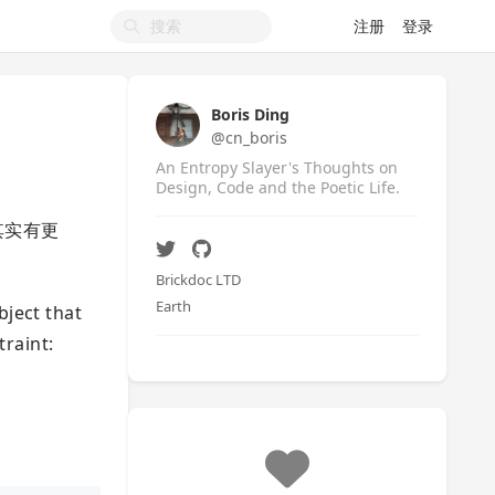
注册
登录
Boris Ding
@cn_boris
An Entropy Slayer's Thoughts on
Design, Code and the Poetic Life.
现其实有更
Brickdoc LTD
Earth
ject that
traint: