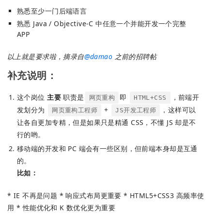
熟悉至少一门后端语言
熟悉 Java / Objective-C 中任意一个并能开发一个完整
APP
以上就是要求啦，摘录自
@
damao
之前的招聘帖
补充说明：
这个岗位
主要
职责是
即
，前端开
网页重构
HTML+CSS
发划分为
+
，这样可以
网页重构工程师
JS开发工程师
让各自更加专精，但是如果只是精通 CSS，不懂 JS 却是不
行的哟。
移动端的开发和 PC 端会有一些区别，但前端本身却是互通
的。
比如：
* IE 不再是问题 * 响应式布局更重要 * HTML5+CSS3 高频率使
用 * 性能优化和 K 数优化更为重要