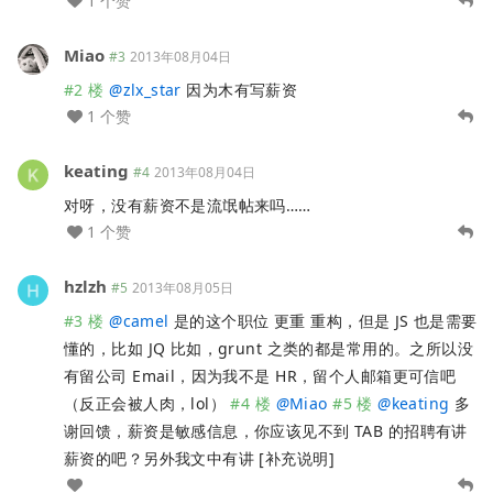
1 个赞
Miao
#3
2013年08月04日
#2 楼
@
zlx_star
因为木有写薪资
1 个赞
keating
#4
2013年08月04日
对呀，没有薪资不是流氓帖来吗……
1 个赞
hzlzh
#5
2013年08月05日
#3 楼
@
camel
是的这个职位 更重 重构，但是 JS 也是需要
懂的，比如 JQ 比如，grunt 之类的都是常用的。之所以没
有留公司 Email，因为我不是 HR，留个人邮箱更可信吧
（反正会被人肉，lol）
#4 楼
@
Miao
#5 楼
@
keating
多
谢回馈，薪资是敏感信息，你应该见不到 TAB 的招聘有讲
薪资的吧？另外我文中有讲 [补充说明]