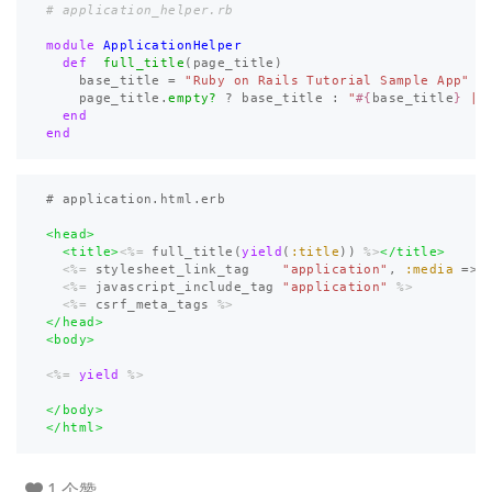
# application_helper.rb
module
ApplicationHelper
def
full_title
(
page_title
)
base_title
=
"Ruby on Rails Tutorial Sample App"
page_title
.
empty?
?
base_title
:
"
#{
base_title
}
 | 
end
end
# application.html.erb     

<head>
<title>
<%=
full_title
(
yield
(
:title
))
%>
</title>
<%=
stylesheet_link_tag
"application"
,
:media
=>
<%=
javascript_include_tag
"application"
%>
<%=
csrf_meta_tags
%>
</head>
<body>
<%=
yield
%>
</body>
</html>
1 个赞