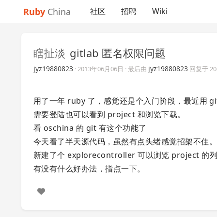
Ruby
China
社区
招聘
Wiki
瞎扯淡
gitlab 匿名权限问题
jyz19880823
jyz19880823
·
2013年06月06日
· 最后由
回复于
2
用了一年 ruby 了，感觉还是个入门阶段，最近用 g
需要登陆也可以看到 project 和浏览下载。
看 oschina 的 git 有这个功能了
今天看了半天源代码，虽然有点头绪感觉招架不住
新建了个 explorecontroller 可以浏览 projec
有没有什么好办法，指点一下。