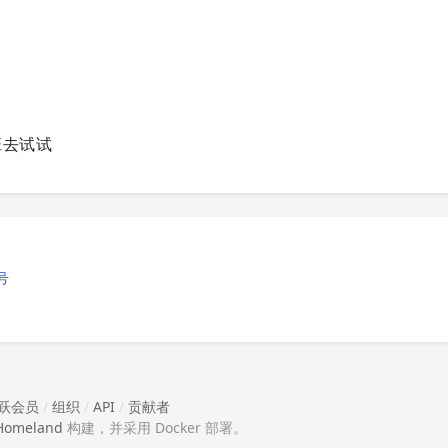
班去试试
号
跃会员
/
组织
/
API
/
贡献者
Homeland
构建，并采用 Docker 部署。