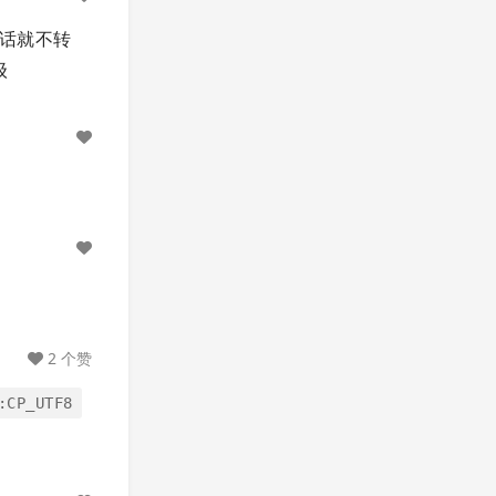
的话就不转
级
2 个赞
:CP_UTF8