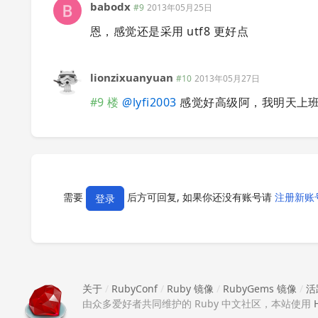
babodx
#9
2013年05月25日
恩，感觉还是采用 utf8 更好点
lionzixuanyuan
#10
2013年05月27日
#9 楼
@
lyfi2003
感觉好高级阿，我明天上
需要
后方可回复, 如果你还没有账号请
注册新账
登录
关于
/
RubyConf
/
Ruby 镜像
/
RubyGems 镜像
/
活
由众多爱好者共同维护的 Ruby 中文社区，本站使用