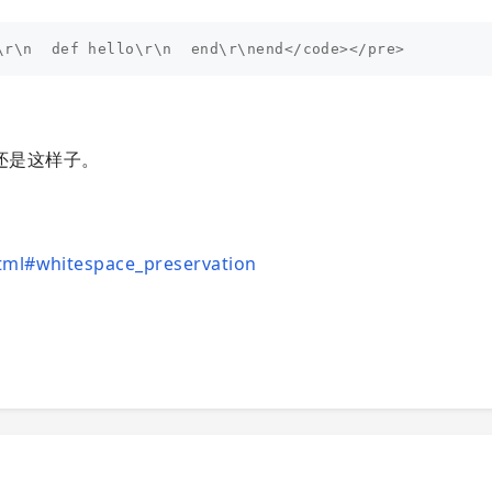
p 还是这样子。
html#whitespace_preservation