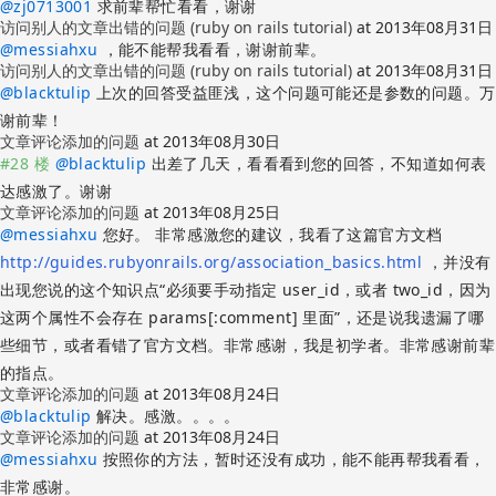
@
zj0713001
求前辈帮忙看看，谢谢
访问别人的文章出错的问题 (ruby on rails tutorial)
at
2013年08月31日
@
messiahxu
，能不能帮我看看，谢谢前辈。
访问别人的文章出错的问题 (ruby on rails tutorial)
at
2013年08月31日
@
blacktulip
上次的回答受益匪浅，这个问题可能还是参数的问题。万
谢前辈！
文章评论添加的问题
at
2013年08月30日
#28 楼
@
blacktulip
出差了几天，看看看到您的回答，不知道如何表
达感激了。谢谢
文章评论添加的问题
at
2013年08月25日
@
messiahxu
您好。 非常感激您的建议，我看了这篇官方文档
http://guides.rubyonrails.org/association_basics.html
，并没有
出现您说的这个知识点“必须要手动指定 user_id，或者 two_id，因为
这两个属性不会存在 params[:comment] 里面”，还是说我遗漏了哪
些细节，或者看错了官方文档。非常感谢，我是初学者。非常感谢前辈
的指点。
文章评论添加的问题
at
2013年08月24日
@
blacktulip
解决。感激。。。。
文章评论添加的问题
at
2013年08月24日
@
messiahxu
按照你的方法，暂时还没有成功，能不能再帮我看看，
非常感谢。