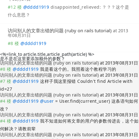
#12 楼
@
dddd1919
disappointed_relieved: ？？？这个是
什么意思？
访问别人的文章出错的问题 (ruby on rails tutorial)
at
2013
年08月31日
#8 楼
@
dddd1919
<%=link_to article.title,article_path(article) %>
是不是在这里要添加额外的参数？
访问别人的文章出错的问题 (ruby on rails tutorial)
at
2013年08月31日
#8 楼
@
dddd1919
我是看这个的。我照着这个教程学习的
访问别人的文章出错的问题 (ruby on rails tutorial)
at
2013年08月31日
#7 楼
@
dddd1919
这样子我这里报错 Couldn't find Article with
id=27
访问别人的文章出错的问题 (ruby on rails tutorial)
at
2013年08月31日
#4 楼
@
dddd1919
@
user
= User.find(current_user) 这条语句如何
改？
访问别人的文章出错的问题 (ruby on rails tutorial)
at
2013年08月31日
#4 楼
@
dddd1919
我不知道如何将文章的用户的参数传进去，这个如
何解决？请教前辈
访问别人的文章出错的问题 (ruby on rails tutorial)
at
2013年08月31日