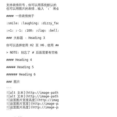
支持表情符号，你可以用系统默认的 Emoji 符号（无法支持 Windows 用户）
也可以用图片的表情，输入 `:` 将会出现智能提示。

#### 一些表情例子

:smile: :laughing: :dizzy_face: :sob: :cold_sweat: :sweat_smi
:+1: :-1: :100: :clap: :bell: :gift: :question: :bomb: :hear
### 大标题 - Heading 3

你可以选择使用 H2 至 H6，使用 ##(N) 打头，H1 不能使用，会自动转换成 H
> NOTE: 别忘了 # 后面需要有空格！

#### Heading 4

##### Heading 5

###### Heading 6

### 图片

```

![alt 文本](http://image-path.png)

![alt 文本](http://image-path.png "图片 Title 值")

![设置图片宽度高度](http://image-path.png =300x200)

![设置图片宽度](http://image-path.png =300x)

![设置图片高度](http://image-path.png =x200)

```
