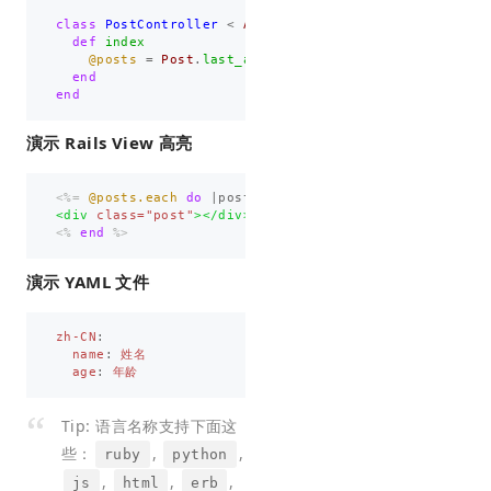
class
PostController
<
ApplicationController
def
index
@posts
=
Post
.
last_actived
.
limit
(
10
)
end
end
演示 Rails View 高亮
<%=
@posts.each
do
|
post
|
%>
<div
class=
"post"
></div>
<%
end
%>
演示 YAML 文件
zh-CN
:
name
:
姓名
age
:
年龄
Tip: 语言名称支持下面这
些：
,
,
ruby
python
,
,
,
js
html
erb