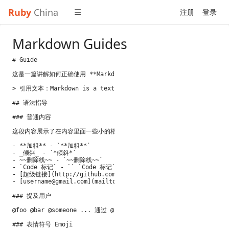
Ruby
China
注册
登录
Markdown Guides
# Guide

这是一篇讲解如何正确使用 **Markdown** 的排版示例，学会这个很有必要
> 引用文本：Markdown is a text formatting syntax inspired

## 语法指导

### 普通内容

这段内容展示了在内容里面一些小的格式，比如：

- **加粗** - `**加粗**`

- _倾斜_ - `*倾斜*`

- ~~删除线~~ - `~~删除线~~`

- `Code 标记` - `` `Code 标记` ``

- [超级链接](http://github.com) - `[超级链接](http://github.com)
- [
username@gmail.com
](mailto:
username@gmail.com
) - `[
userna
### 提及用户

@foo @bar @someone ... 通过 @ 可以在发帖和回帖里面提及用
### 表情符号 Emoji
