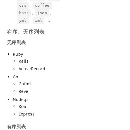
,
,
css
coffee
,
,
bash
json
,
...
yml
xml
有序、无序列表
无序列表
Ruby
Rails
ActiveRecord
Go
Gofmt
Revel
Node.js
Koa
Express
有序列表