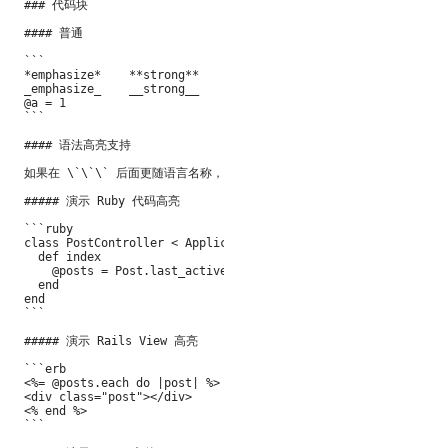
### 代码块

#### 普通

```

*emphasize*    **strong**

_emphasize_    __strong__

@a = 1

```

#### 语法高亮支持

如果在 \`\`\` 后面更随语言名称，可以有语法高亮的效果哦，比如:

##### 演示 Ruby 代码高亮

```ruby

class PostController < ApplicationController

  def index

    @posts = Post.last_actived.limit(10)

  end

end

```

##### 演示 Rails View 高亮

```erb

<%= @posts.each do |post| %>

<div class="post"></div>

<% end %>

```
